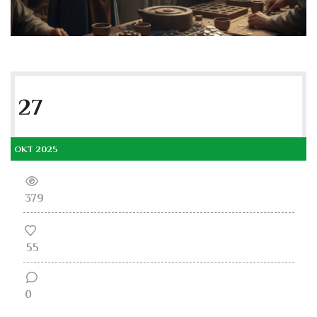
27
OKT 2025
379
55
0