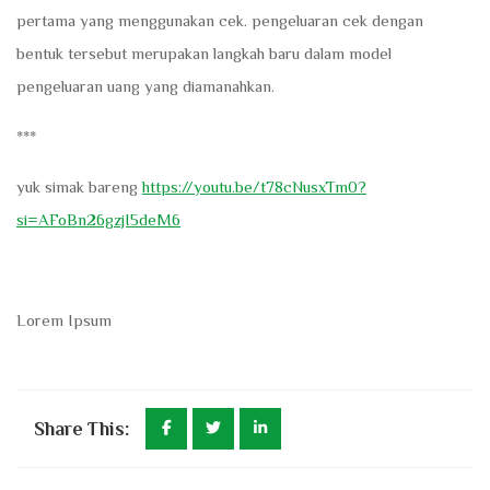
pertama yang menggunakan cek. pengeluaran cek dengan
bentuk tersebut merupakan langkah baru dalam model
pengeluaran uang yang diamanahkan.
***
yuk simak bareng
https://youtu.be/t78cNusxTm0?
si=AFoBn26gzjI5deM6
Lorem Ipsum
Share This: