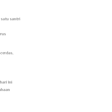
 satu santri
erus
 cerdas,
ari ini
sahaan