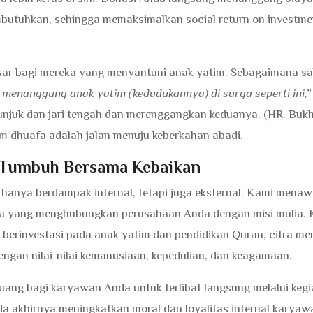
butuhkan, sehingga memaksimalkan social return on investme
sar bagi mereka yang menyantuni anak yatim. Sebagaimana s
menanggung anak yatim (kedudukannya) di surga seperti ini,”
lunjuk dan jari tengah dan merenggangkan keduanya. (HR. Bukh
im dhuafa adalah jalan menuju keberkahan abadi.
g Tumbuh Bersama Kebaikan
k hanya berdampak internal, tetapi juga eksternal. Kami mena
ia yang menghubungkan perusahaan Anda dengan misi mulia. 
berinvestasi pada anak yatim dan pendidikan Quran, citra me
engan nilai-nilai kemanusiaan, kepedulian, dan keagamaan.
luang bagi karyawan Anda untuk terlibat langsung melalui keg
da akhirnya meningkatkan moral dan loyalitas internal karyaw