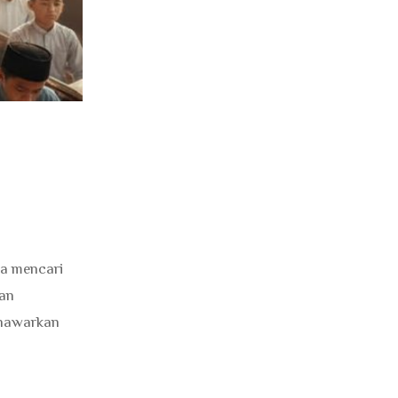
ya mencari
dan
menawarkan