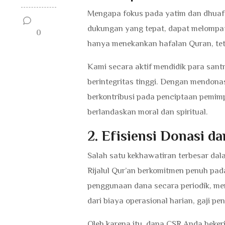
Mengapa fokus pada yatim dan dhuafa?
dukungan yang tepat, dapat melompat 
0
hanya menekankan hafalan Quran, tet
Kami secara aktif mendidik para sant
berintegritas tinggi. Dengan mendona
berkontribusi pada penciptaan pemim
berlandaskan moral dan spiritual.
2. Efisiensi Donasi d
Salah satu kekhawatiran terbesar dal
Rijalul Qur’an berkomitmen penuh pa
penggunaan dana secara periodik, mem
dari biaya operasional harian, gaji p
Oleh karena itu, dana CSR Anda beker