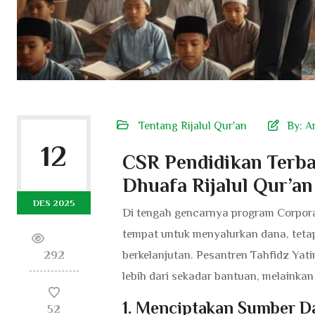
Tentang Rijalul Qur'an
By:
A
12
CSR Pendidikan Terbai
Dhuafa Rijalul Qur’a
DES 2025
Di tengah gencarnya program Corpora
tempat untuk menyalurkan dana, tetap
berkelanjutan. Pesantren Tahfidz Yat
292
lebih dari sekadar bantuan, melainka
1. Menciptakan Sumber D
52