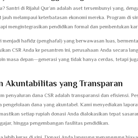
 Santri di Rijalul Qur’an adalah aset tersembunyi yang, deng
jauh melampaui keterbatasan ekonomi mereka. Program di sin
api mengintegrasikan pendidikan formal dan pembentukan kar
ri menjadi hafidz (penghafal) yang berwawasan luas, bermenta
sikan CSR Anda ke pesantren ini, perusahaan Anda secara lan
pin masa depan—generasi yang tidak hanya cerdas, tetapi jug
an Akuntabilitas yang Transparan
am penyaluran dana CSR adalah transparansi dan efisiensi. Pe
da pengelolaan dana yang akuntabel. Kami menyediakan lapor
astikan setiap rupiah donasi Anda dialokasikan tepat sasara
engajar, hingga pengembangan fasilitas pendidikan.
ja lebih keras di sini. Donasi Anda langsung menanggung biay