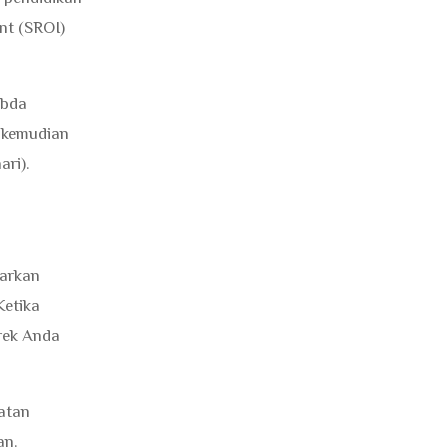
nt (SROI)
abda
kemudian
ari).
warkan
Ketika
rek Anda
iatan
an.