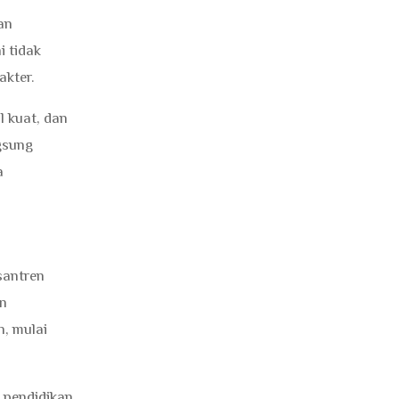
an
i tidak
akter.
l kuat, dan
gsung
a
santren
an
n, mulai
a pendidikan