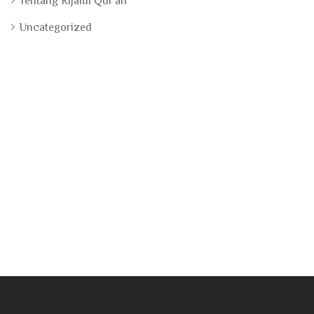
Tentang Rijalul Qur'an
Uncategorized