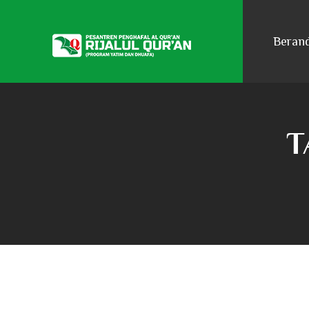
Beran
T