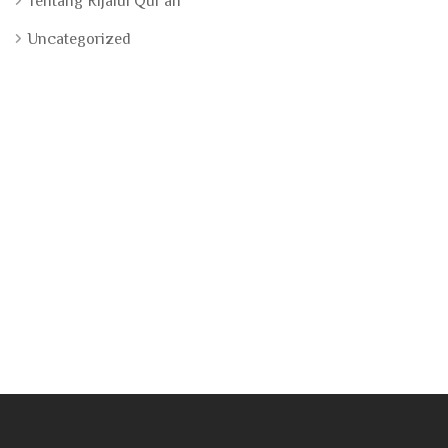
Tentang Rijalul Qur'an
Uncategorized