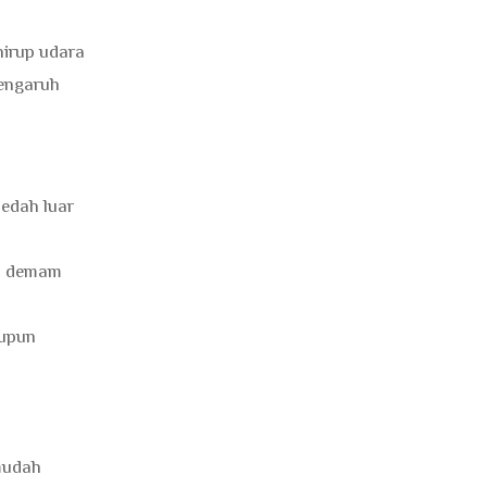
hirup udara
pengaruh
aedah luar
ti demam
aupun
mudah