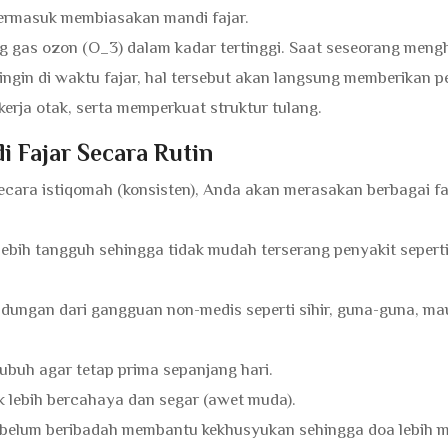
termasuk membiasakan mandi fajar.
g gas ozon (O_3) dalam kadar tertinggi. Saat seseorang meng
ingin di waktu fajar, hal tersebut akan langsung memberikan 
kerja otak, serta memperkuat struktur tulang.
 Fajar Secara Rutin
secara istiqomah (konsisten), Anda akan merasakan berbagai f
lebih tangguh sehingga tidak mudah terserang penyakit seper
indungan dari gangguan non-medis seperti sihir, guna-guna, m
tubuh agar tetap prima sepanjang hari.
 lebih bercahaya dan segar (awet muda).
sebelum beribadah membantu kekhusyukan sehingga doa lebih 