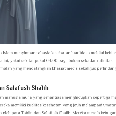
Islam menyimpan rahasia kesehatan luar biasa melalui kebi
 ini, yakni sekitar pukul 04.00 pagi, bukan sekadar rutinitas
 amalan yang mendatangkan khasiat medis sekaligus perlindun
an Salafush Shalih
dan manusia mulia yang senantiasa menghidupkan sepertiga m
 mereka memiliki kualitas kesehatan yang jauh melampaui umatn
an oleh para Tabiin dan Salafush Shalih. Mereka meraih kebug