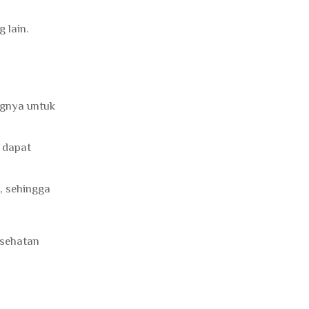
 lain.
ngnya untuk
 dapat
, sehingga
esehatan