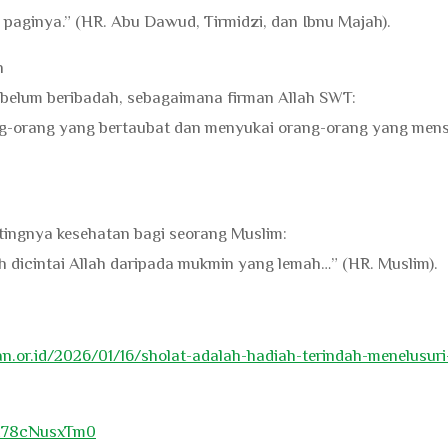
 paginya.” (HR. Abu Dawud, Tirmidzi, dan Ibnu Majah).
n
belum beribadah, sebagaimana firman Allah SWT:
g-orang yang bertaubat dan menyukai orang-orang yang men
ingnya kesehatan bagi seorang Muslim:
ih dicintai Allah daripada mukmin yang lemah…” (HR. Muslim).
ran.or.id/2026/01/16/sholat-adalah-hadiah-terindah-menelusuri-
=t78cNusxTm0