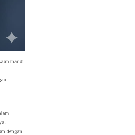
asaan mandi
gan
alam
ya.
aran dengan