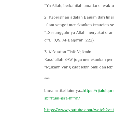
“Ya Allah, berkahilah umatku di waktu
2. Kebersihan adalah Bagian dari Ima
Islam sangat menekankan kesucian se
“…Sesungguhnya Allah menyukai oran
diri.” (QS. Al-Baqarah: 222).
3. Kekuatan Fisik Mukmin
Rasulullah SAW juga menekankan pent
“Mukmin yang kuat lebih baik dan leb
***
baca artikel lainnya…
https://rijalulqu
spiritual-isra-miraj/
https://www.youtube.com/watch?v