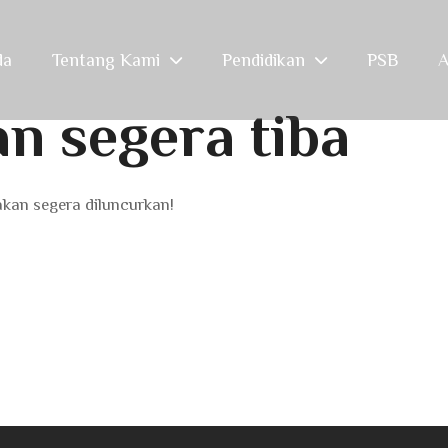
da
Tentang Kami
Pendidikan
PSB
A
an segera tiba
akan segera diluncurkan!